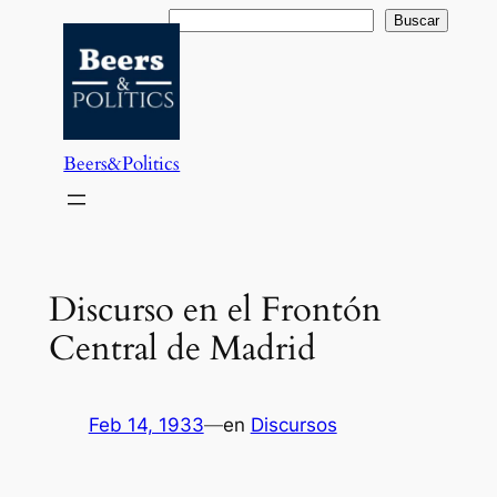
Saltar
Buscar
Buscar
al
contenido
Beers&Politics
Discurso en el Frontón
Central de Madrid
Feb 14, 1933
—
en
Discursos