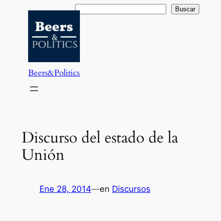
Saltar
Buscar
Buscar
al
contenido
Beers&Politics
Discurso del estado de la
Unión
Ene 28, 2014
—
en
Discursos