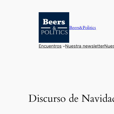
Saltar
al
contenido
Beers&Politics
Encuentros
Nuestra newsletter
Nues
Discurso de Navidad