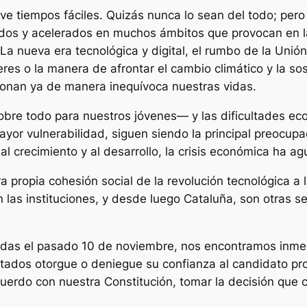
e tiempos fáciles. Quizás nunca lo sean del todo; pero
os y acelerados en muchos ámbitos que provocan en la
La nueva era tecnológica y digital, el rumbo de la Unión
es o la manera de afrontar el cambio climático y la sos
ionan ya de manera inequívoca nuestras vidas.
—sobre todo para nuestros jóvenes— y las dificultades e
yor vulnerabilidad, siguen siendo la principal preocupa
 crecimiento y al desarrollo, la crisis económica ha ag
 propia cohesión social de la revolución tecnológica a l
las instituciones, y desde luego Cataluña, son otras 
adas el pasado 10 de noviembre, nos encontramos inmer
utados otorgue o deniegue su confianza al candidato pr
uerdo con nuestra Constitución, tomar la decisión que 