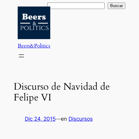
Saltar
Buscar
Buscar
al
contenido
Beers&Politics
Discurso de Navidad de
Felipe VI
Dic 24, 2015
—
en
Discursos