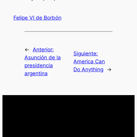
Felipe VI de Borbón
←
Anterior:
Siguiente:
Asunción de la
America Can
presidencia
Do Anything
→
argentina