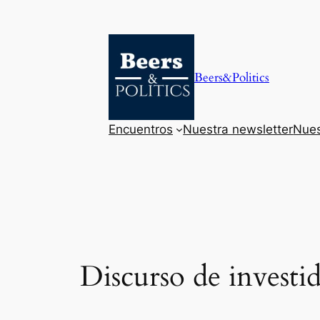
Saltar
al
contenido
Beers&Politics
Encuentros
Nuestra newsletter
Nues
Discurso de investi