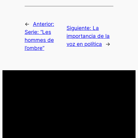
←
Anterior:
Siguiente:
La
Serie: “Les
importancia de la
hommes de
voz en política
→
l’ombre”