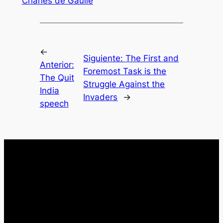
Charles de Gaulle
←
Siguiente:
The First and
Anterior:
Foremost Task is the
The Quit
Struggle Against the
India
Invaders
→
speech