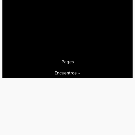
Pages
Encuentros
Nuestra newsletter
Nuestra editorial
Artículos
Quienes somos