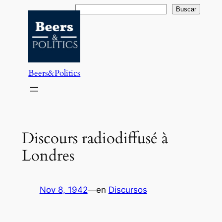
Saltar
Buscar
Buscar
al
contenido
Beers&Politics
Discours radiodiffusé à
Londres
Nov 8, 1942
—
en
Discursos