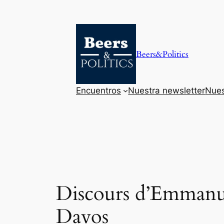
Saltar
al
contenido
Beers&Politics
Encuentros
Nuestra newsletter
Nues
Discours d’Emmanu
Davos