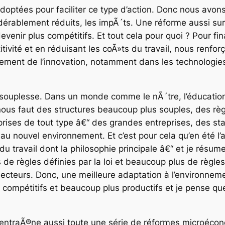
optées pour faciliter ce type d’action. Donc nous avons
rablement réduits, les impÃ´ts. Une réforme aussi sur le
enir plus compétitifs. Et tout cela pour quoi ? Pour fi
ivité et en réduisant les coÃ»ts du travail, nous renforç
cement de l’innovation, notamment dans les technologies
t la souplesse. Dans un monde comme le nÃ´tre, l’éducatio
 nous faut des structures beaucoup plus souples, des règ
rises de tout type â€“ des grandes entreprises, des sta
au nouvel environnement. Et c’est pour cela qu’en été l
 travail dont la philosophie principale â€“ et je résume 
 de règles définies par la loi et beaucoup plus de règle
ecteurs. Donc, une meilleure adaptation à l’environnemen
ompétitifs et beaucoup plus productifs et je pense qu
a entraÃ®ne aussi toute une série de réformes microécono