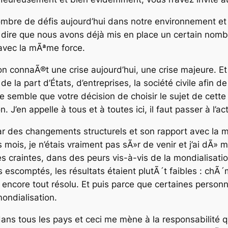
mbre de défis aujourd’hui dans notre environnement et 
s dire que nous avons déjà mis en place un certain nom
 avec la mÃªme force.
n connaÃ®t une crise aujourd’hui, une crise majeure. Et 
 de la part d’États, d’entreprises, la société civile afin 
me semble que votre décision de choisir le sujet de cette a
. J’en appelle à tous et à toutes ici, il faut passer à l’ac
 des changements structurels et son rapport avec la mon
s mois, je n’étais vraiment pas sÃ»r de venir et j’ai dÃ» 
s craintes, dans des peurs vis-à-vis de la mondialisat
ats escomptés, les résultats étaient plutÃ´t faibles : ch
pas encore tout résolu. Et puis parce que certaines per
ondialisation.
dans tous les pays et ceci me mène à la responsabilité qui