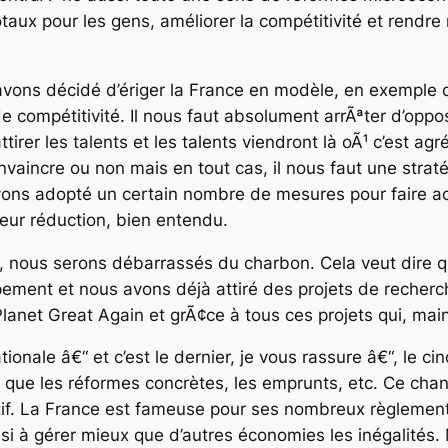
otaux pour les gens, améliorer la compétitivité et rendre
 avons décidé d’ériger la France en modèle, en exemple 
e compétitivité. Il nous faut absolument arrÃªter d’oppo
tirer les talents et les talents viendront là oÃ¹ c’est agré
vaincre ou non mais en tout cas, il nous faut une stratég
ons adopté un certain nombre de mesures pour faire ac
eur réduction, bien entendu.
21, nous serons débarrassés du charbon. Cela veut dire 
ment et nous avons déjà attiré des projets de recherc
et Great Again et grÃ¢ce à tous ces projets qui, maint
tionale â€“ et c’est le dernier, je vous rassure â€“, le c
nt que les réformes concrètes, les emprunts, etc. Ce chan
atif. La France est fameuse pour ses nombreux règlements
ssi à gérer mieux que d’autres économies les inégalités.