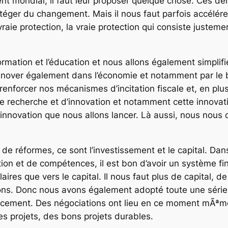
mondial, il faut leur proposer quelque chose. Ces dern
otéger du changement. Mais il nous faut parfois accélér
vraie protection, la vraie protection qui consiste justem
rmation et l’éducation et nous allons également simplifi
over également dans l’économie et notamment par le bi
enforcer nos mécanismes d’incitation fiscale et, en plu
 recherche et d’innovation et notamment cette innovatio
novation que nous allons lancer. Là aussi, nous nous co
 de réformes, ce sont l’investissement et le capital. D
tion et de compétences, il est bon d’avoir un système f
alaires que vers le capital. Il nous faut plus de capital
tions. Donc nous avons également adopté toute une séri
ancement. Des négociations ont lieu en ce moment mÃªme
s projets, des bons projets durables.