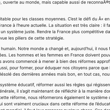
, ouverte au monde, mais capable aussi de reconnaÃ®tre 
quitable pour les classes moyennes. C’est le défi du Â« 
rance à l’heure actuelle. La situation est très claire : il
 un système juste. Rendre la France plus compétitive da
e les piliers de cette stratégie.
l humain. Notre monde a changé et, aujourd’hui, il nous 
es. Les hommes et les femmes en France doivent pouvo
us avons commencé à mener à bien des réformes approf
 aussi, pour former, pour éduquer nos citoyens parce que
désolé des dernières années mais bon, en tout cas, nou
ystème éducatif, réformer aussi les règles qui régissent 
générale, il s’agit maintenant de réfléchir à la manière 
e cette réforme, nous réformerons également le système 
i sont vraiment cruciaux dans cette réforme de l’éducat