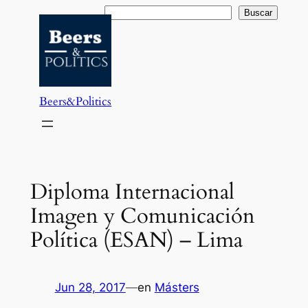
Saltar
Buscar
Buscar
al
contenido
Beers&Politics
Diploma Internacional
Imagen y Comunicación
Política (ESAN) – Lima
Jun 28, 2017
—
en
Másters