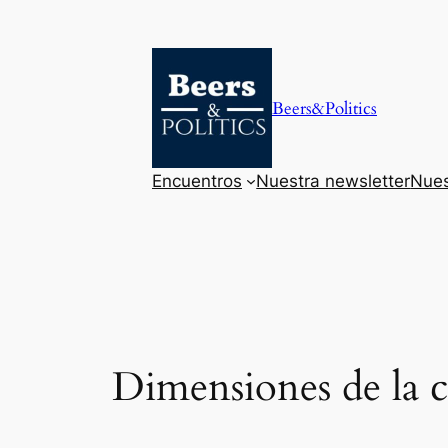
Saltar
al
contenido
Beers&Politics
Encuentros
Nuestra newsletter
Nues
Dimensiones de la c