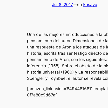
Jul 8, 2017
—
en
Ensayo
Una de las mejores introducciones a la ob
pensamiento del autor. Dimensiones de la
una respuesta de Aron a los ataques de la 
historia, escrita tras ser testigo directo
pensamiento de Aron, son los siguientes: L
inferencia (1958), Sobre el objeto de la hi
historia universal (1960) y La responsabil
Spengler y Toynbee, el autor se revela c
[amazon_link asins=’8494481681′ templat
0f7a80c9d67a’]