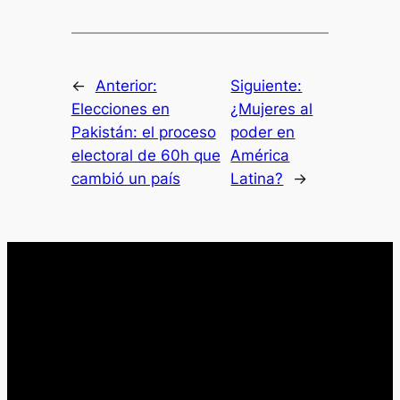
←
Anterior:
Siguiente:
Elecciones en
¿Mujeres al
Pakistán: el proceso
poder en
electoral de 60h que
América
cambió un país
Latina?
→