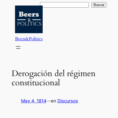
Saltar
Buscar
Buscar
al
contenido
Beers&Politics
Derogación del régimen
constitucional
May 4, 1814
—
en
Discursos