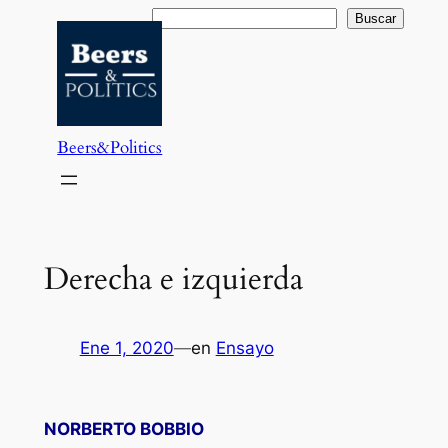
Saltar
Buscar
Buscar
al
contenido
Beers&Politics
Derecha e izquierda
Ene 1, 2020
—
en
Ensayo
NORBERTO BOBBIO