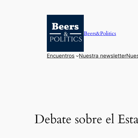
Saltar
al
contenido
Beers&Politics
Encuentros
Nuestra newsletter
Nues
Debate sobre el Es