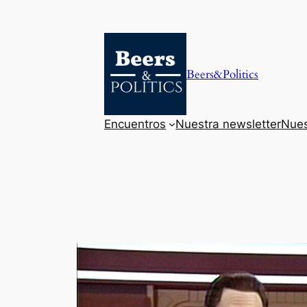
Saltar
al
contenido
Beers&Politics
Encuentros
Nuestra newsletter
Nues