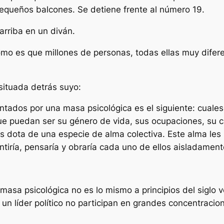
equeños balcones. Se detiene frente al número 19.
rriba en un diván.
ómo es que millones de personas, todas ellas muy difere
situada detrás suyo:
tados por una masa psicológica es el siguiente: cuales
ue puedan ser su g
é
nero de vida, sus ocupaciones, su ca
s dota de una especie de alma colectiva. Este alma les 
tir
í
a, pensar
ía y obraría cada uno de ellos aisladament
asa psicológica no es lo mismo a principios del siglo ve
 un líder político no participan en grandes concentraci