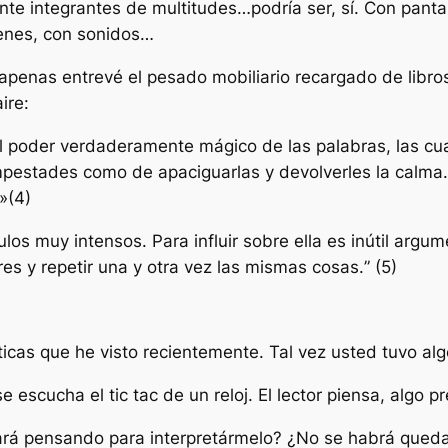
nte integrantes de multitudes…podría ser, sí. Con pan
genes, con sonidos…
 apenas entrevé el pesado mobiliario recargado de libro
ire:
l poder verdaderamente mágico de las palabras, las cua
empestades como de apaciguarlas y devolverles la calm
»
(4)
los muy intensos. Para influir sobre ella es inútil arg
es y repetir una y otra vez las mismas cosas.
” (5)
cas que he visto recientemente. Tal vez usted tuvo alg
se escucha el tic tac de un reloj. El lector piensa, algo 
tará pensando para interpretármelo? ¿No se habrá que