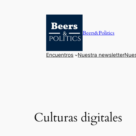
Saltar
al
contenido
Beers&Politics
Encuentros
Nuestra newsletter
Nues
Culturas digitales