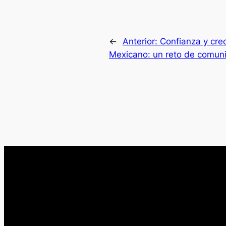
←
Anterior:
Confianza y cre
Mexicano: un reto de comun