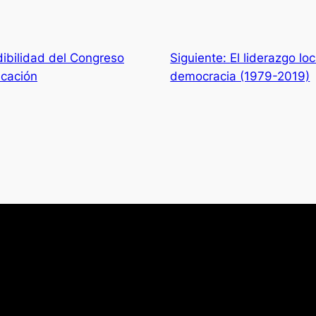
dibilidad del Congreso
Siguiente:
El liderazgo lo
icación
democracia (1979-2019)