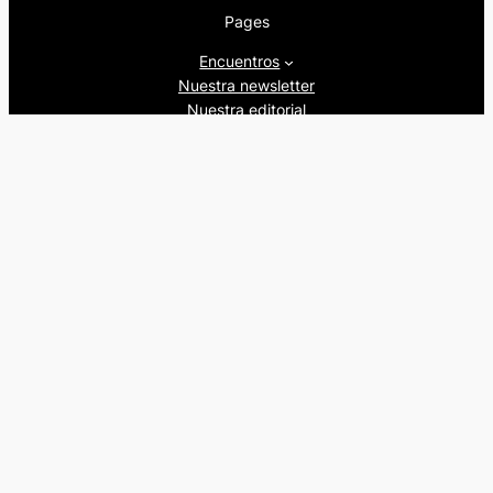
Pages
Encuentros
Nuestra newsletter
Nuestra editorial
Artículos
Quienes somos
Beers&Politics, 2024