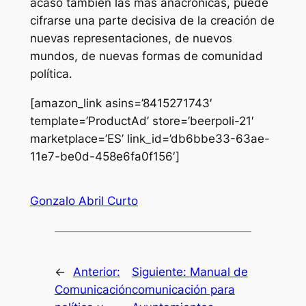
acaso también las más anacrónicas, puede
cifrarse una parte decisiva de la creación de
nuevas representaciones, de nuevos
mundos, de nuevas formas de comunidad
política.
[amazon_link asins=’8415271743′
template=’ProductAd’ store=’beerpoli-21′
marketplace=’ES’ link_id=’db6bbe33-63ae-
11e7-be0d-458e6fa0f156′]
Gonzalo Abril Curto
←
Anterior:
Siguiente:
Manual de
Comunicación
comunicación para