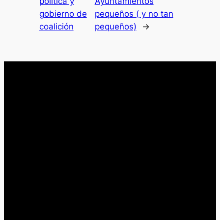
política y
Ayuntamientos
gobierno de
pequeños ( y no tan
coalición
pequeños)
→