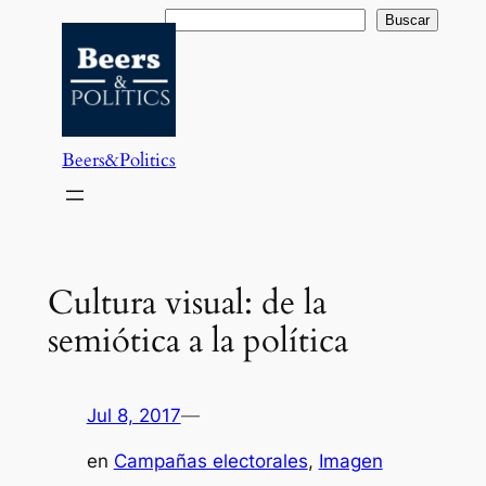
Saltar
Buscar
Buscar
al
contenido
Beers&Politics
Cultura visual: de la
semiótica a la política
Jul 8, 2017
—
en
Campañas electorales
, 
Imagen