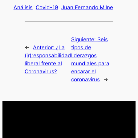
Análisis
Covid-19
Juan Fernando Milne
Siguiente:
Seis
←
Anterior:
¿La
tipos de
(ir)responsabilidad
liderazgos
liberal frente al
mundiales para
Coronavirus?
encarar el
coronavirus
→