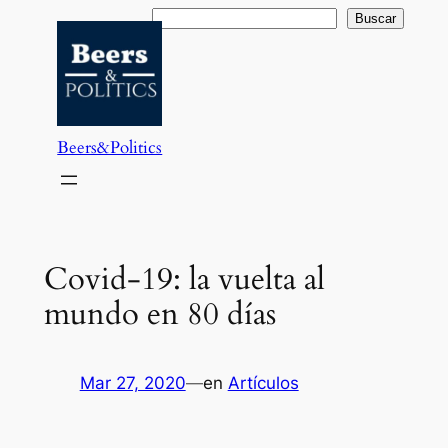
Saltar
Buscar
Buscar
al
contenido
Beers&Politics
Covid-19: la vuelta al
mundo en 80 días
Mar 27, 2020
—
en
Artículos