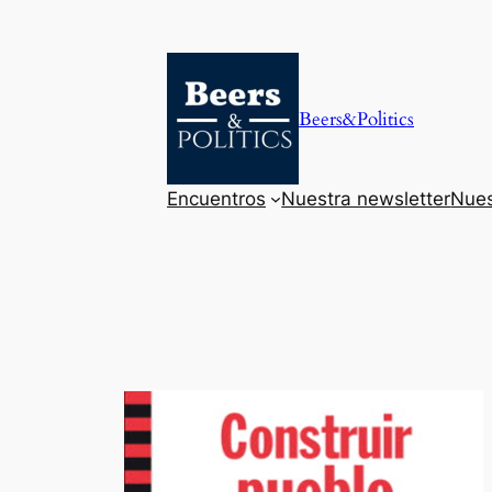
Saltar
al
contenido
Beers&Politics
Encuentros
Nuestra newsletter
Nues