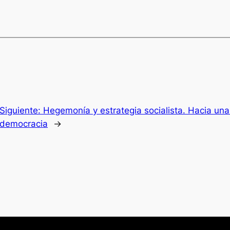
Siguiente:
Hegemonía y estrategia socialista. Hacia una 
democracia
→