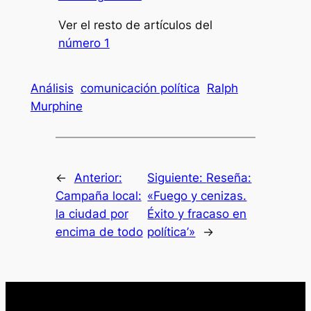
Ver el resto de artículos del
número 1
Análisis
comunicación política
Ralph
Murphine
←
Anterior:
Siguiente:
Reseña:
Campaña local:
«Fuego y cenizas.
la ciudad por
Éxito y fracaso en
encima de todo
política’»
→