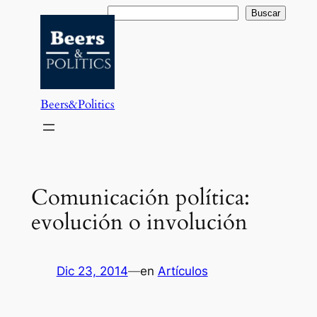
Saltar
Buscar
Buscar
al
contenido
Beers&Politics
Comunicación política:
evolución o involución
Dic 23, 2014
—
en
Artículos