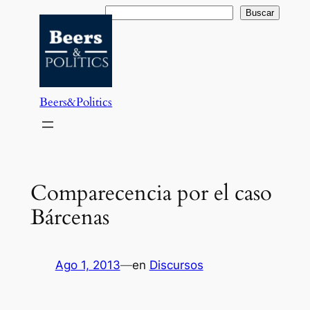
Saltar
Buscar
Buscar
al
contenido
Beers&Politics
Comparecencia por el caso
Bárcenas
Ago 1, 2013
—
en
Discursos