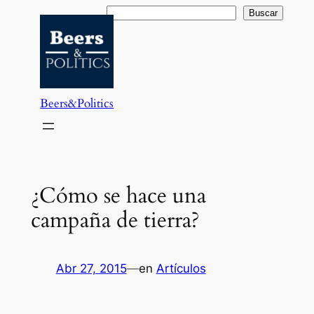
Saltar
Buscar
Buscar
al
contenido
Beers&Politics
¿Cómo se hace una
campaña de tierra?
Abr 27, 2015
—
en
Artículos