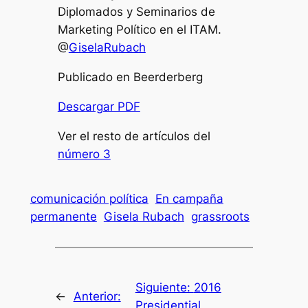
Diplomados y Seminarios de
Marketing Político en el ITAM.
@
GiselaRubach
Publicado en Beerderberg
Descargar PDF
Ver el resto de artículos del
número 3
comunicación política
En campaña
permanente
Gisela Rubach
grassroots
Siguiente:
2016
←
Anterior:
Presidential