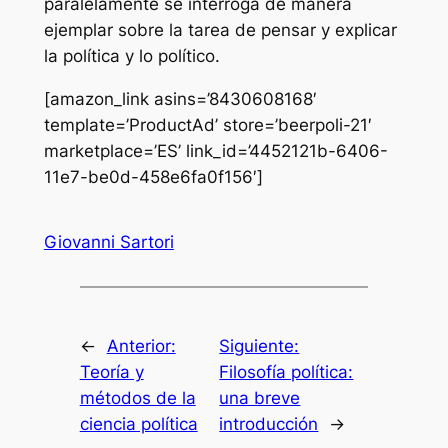
paralelamente se interroga de manera
ejemplar sobre la tarea de pensar y explicar
la política y lo político.
[amazon_link asins=’8430608168′
template=’ProductAd’ store=’beerpoli-21′
marketplace=’ES’ link_id=’4452121b-6406-
11e7-be0d-458e6fa0f156′]
Giovanni Sartori
←
Anterior:
Siguiente:
Teoría y
Filosofía política:
métodos de la
una breve
ciencia política
introducción
→