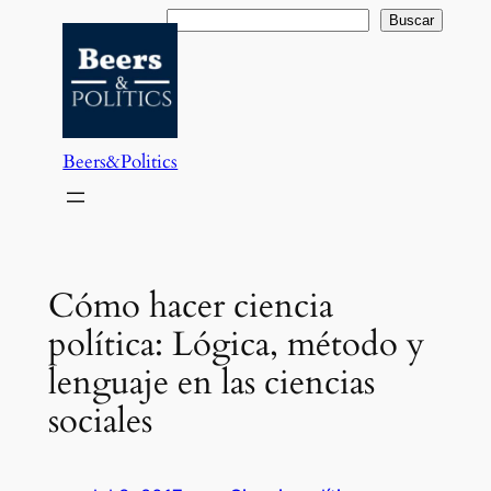
Saltar
Buscar
Buscar
al
contenido
Beers&Politics
Cómo hacer ciencia
política: Lógica, método y
lenguaje en las ciencias
sociales