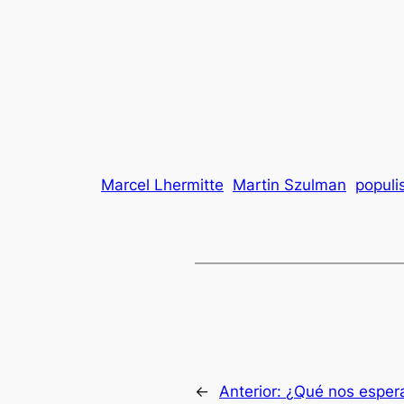
Marcel Lhermitte
Martin Szulman
popul
←
Anterior:
¿Qué nos espera