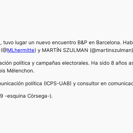
h
, tuvo lugar un nuevo encuentro B&P en Barcelona. Ha
 (@
MLhermitte
) y MARTÍN SZULMAN (@martinszulman)
ación política y campañas electorales. Ha sido 8 años a
ois Mélenchon.
unicación política (ICPS-UAB) y consultor en comunicac
69 -esquina Còrsega-).