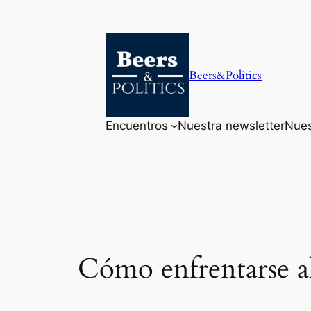
Saltar
al
contenido
Beers&Politics
Encuentros
Nuestra newsletter
Nues
Cómo enfrentarse a