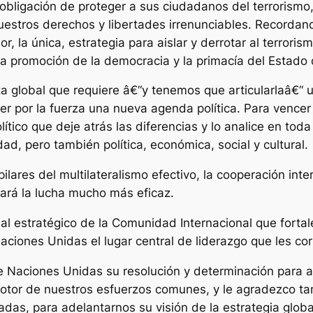
obligación de proteger a sus ciudadanos del terrorismo, 
estros derechos y libertades irrenunciables. Recordand
 la única, estrategia para aislar y derrotar al terroris
, la promoción de la democracia y la primacía del Estado
a global que requiere â€“y tenemos que articularlaâ€“ 
 por la fuerza una nueva agenda política. Para vencer 
tico que deje atrás las diferencias y lo analice en tod
d, pero también política, económica, social y cultural.
ares del multilateralismo efectivo, la cooperación inter
ará la lucha mucho más eficaz.
bal estratégico de la Comunidad Internacional que forta
Naciones Unidas el lugar central de liderazgo que les co
e Naciones Unidas su resolución y determinación para as
motor de nuestros esfuerzos comunes, y le agradezco 
das, para adelantarnos su visión de la estrategia global