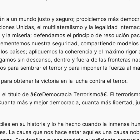
án a un mundo justo y seguro; propiciemos más democrac
iones Unidas, el multilateralismo y la legalidad interna
 y la miseria; defendamos el principio de resolución pac
crementemos nuestra seguridad, compartiendo modelos j
e los países; apliquemos la coherencia y el máximo rigor
gamos sin descanso, dentro y fuera de las fronteras naci
os para sembrar el terror y para imponer la fuerza al m
para obtener la victoria en la lucha contra el terror.
a el título de â€œDemocracia Terrorismoâ€. El terroris
Cuanta más y mejor democracia, cuanta más libertad, jus
ciles en su historia y lo ha hecho cuando la inmensa h
les. La causa que nos hace estar aquí es una causa nobl