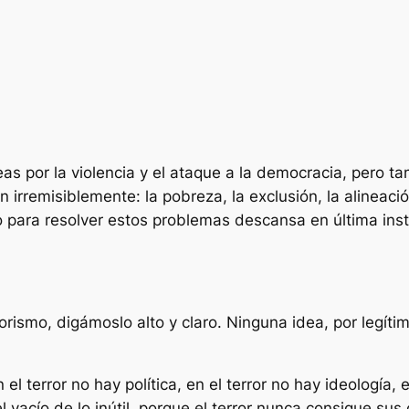
eas por la violencia y el ataque a la democracia, pero t
n irremisiblemente: la pobreza, la exclusión, la alineació
o para resolver estos problemas descansa en última inst
rorismo, digámoslo alto y claro. Ninguna idea, por legít
 el terror no hay política, en el terror no hay ideología, e
 el vacío de lo inútil, porque el terror nunca consigue su