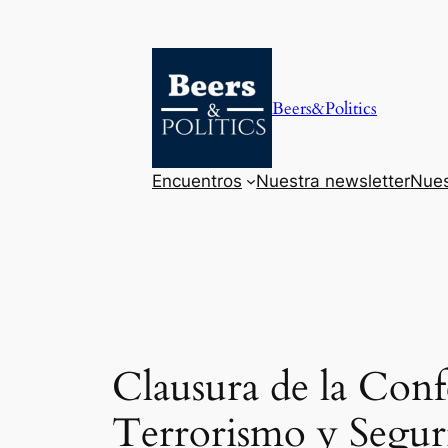
Saltar
al
contenido
Beers&Politics
Encuentros
Nuestra newsletter
Nues
Clausura de la Conf
Terrorismo y Segur