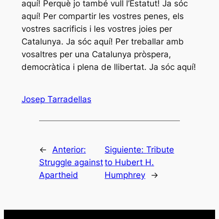
aquí! Perquè jo també vull l’Estatut! Ja sóc
aquí! Per compartir les vostres penes, els
vostres sacrificis i les vostres joies per
Catalunya. Ja sóc aquí! Per treballar amb
vosaltres per una Catalunya pròspera,
democràtica i plena de llibertat. Ja sóc aquí!
Josep Tarradellas
←
Anterior:
Siguiente:
Tribute
Struggle against
to Hubert H.
Apartheid
Humphrey
→