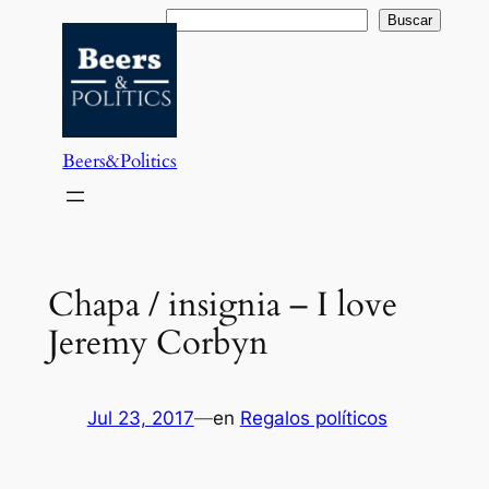
Saltar
Buscar
Buscar
al
contenido
Beers&Politics
Chapa / insignia – I love
Jeremy Corbyn
Jul 23, 2017
—
en
Regalos políticos