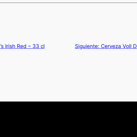
 Irish Red – 33 cl
Siguiente:
Cerveza Voll 