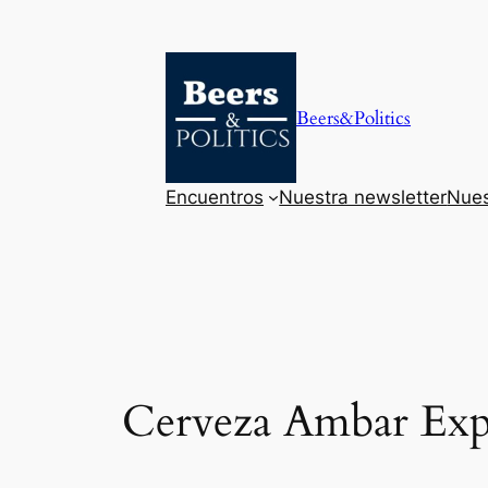
Saltar
al
contenido
Beers&Politics
Encuentros
Nuestra newsletter
Nues
Cerveza Ambar Expo