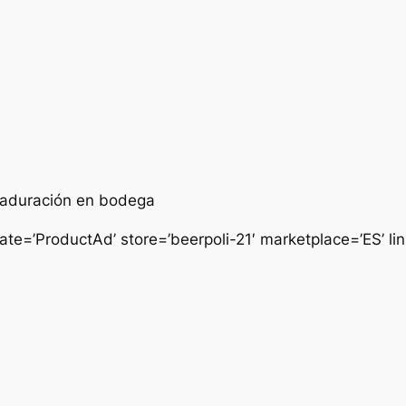
maduración en bodega
e=’ProductAd’ store=’beerpoli-21′ marketplace=’ES’ l