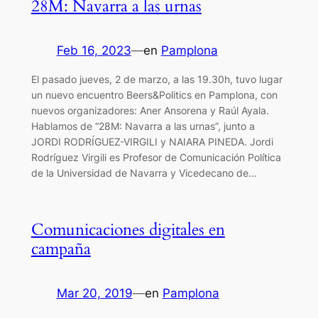
28M: Navarra a las urnas
Feb 16, 2023
—
en
Pamplona
El pasado jueves, 2 de marzo, a las 19.30h, tuvo lugar
un nuevo encuentro Beers&Politics en Pamplona, con
nuevos organizadores: Aner Ansorena y Raúl Ayala.
Hablamos de “28M: Navarra a las urnas”, junto a
JORDI RODRÍGUEZ-VIRGILI y NAIARA PINEDA. Jordi
Rodríguez Virgili es Profesor de Comunicación Política
de la Universidad de Navarra y Vicedecano de…
Comunicaciones digitales en
campaña
Mar 20, 2019
—
en
Pamplona