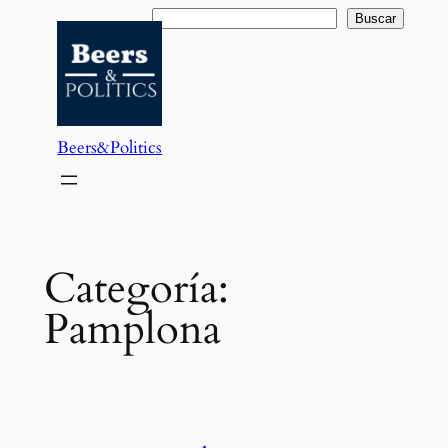
Saltar
Buscar
Buscar
al
contenido
Beers&Politics
Categoría:
Pamplona