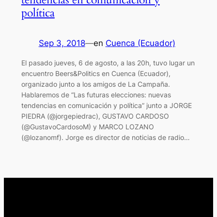
política
Sep 3, 2018
—
en
Cuenca (Ecuador)
El pasado jueves, 6 de agosto, a las 20h, tuvo lugar un
encuentro Beers&Politics en Cuenca (Ecuador),
organizado junto a los amigos de La Campaña.
Hablaremos de “Las futuras elecciones: nuevas
tendencias en comunicación y política” junto a JORGE
PIEDRA (@jorgepiedrac), GUSTAVO CARDOSO
(@GustavoCardosoM) y MARCO LOZANO
(@lozanomf). Jorge es director de noticias de radio…