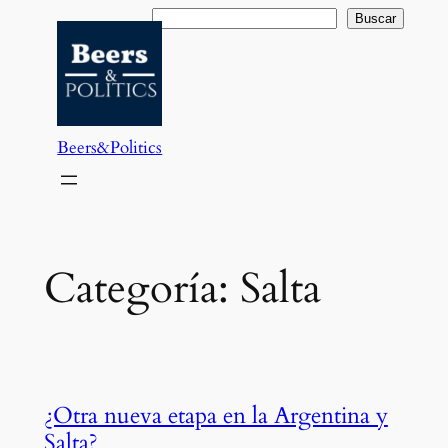
Saltar
Buscar
Buscar
al
contenido
Beers&Politics
Categoría:
Salta
¿Otra nueva etapa en la Argentina y
Salta?