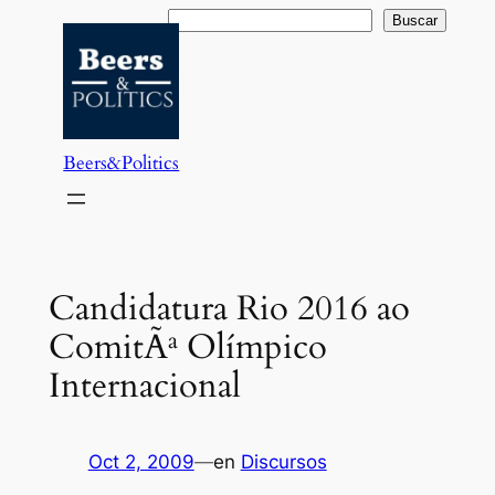
Saltar
Buscar
Buscar
al
contenido
Beers&Politics
Candidatura Rio 2016 ao
ComitÃª Olímpico
Internacional
Oct 2, 2009
—
en
Discursos