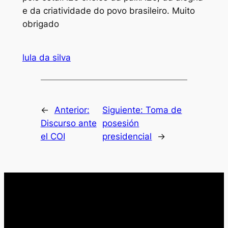
e da criatividade do povo brasileiro. Muito
obrigado
lula da silva
←
Anterior:
Siguiente:
Toma de
Discurso ante
posesión
el COI
presidencial
→