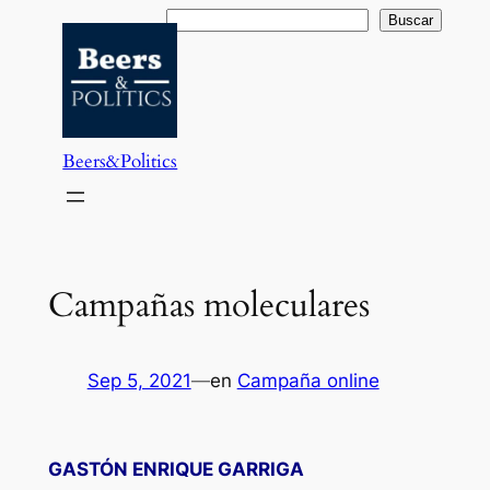
Saltar
Buscar
Buscar
al
contenido
Beers&Politics
Campañas moleculares
Sep 5, 2021
—
en
Campaña online
GASTÓN ENRIQUE GARRIGA