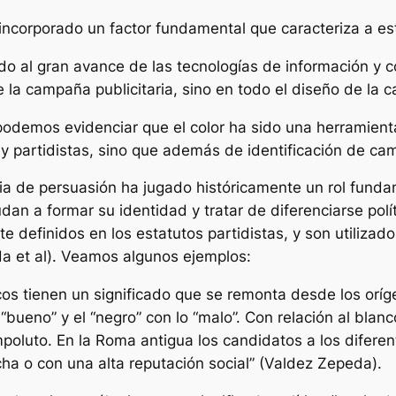
corporado un factor fundamental que caracteriza a este n
do al gran avance de las tecnologías de información y c
 la campaña publicitaria, sino en todo el diseño de la 
podemos evidenciar que el color ha sido una herramienta
y partidistas, sino que además de identificación de ca
gia de persuasión ha jugado históricamente un rol fund
dan a formar su identidad y tratar de diferenciarse pol
 definidos en los estatutos partidistas, y son utilizad
a et al). Veamos algunos ejemplos:
s tienen un significado que se remonta desde los oríge
 “bueno” y el “negro” con lo “malo”. Con relación al blan
mpoluto. En la Roma antigua los candidatos a los difere
a o con una alta reputación social”
(Valdez Zepeda).