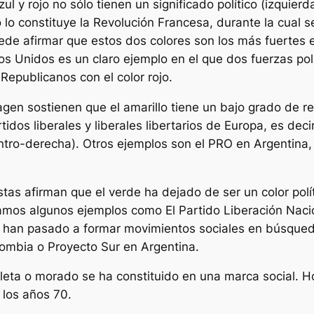
azul y rojo no sólo tienen un significado político (izqui
o lo constituye la Revolución Francesa, durante la cual s
uede afirmar que estos dos colores son los más fuertes 
s Unidos es un claro ejemplo en el que dos fuerzas pol
Republicanos con el color rojo.
gen sostienen que el amarillo tiene un bajo grado de re
tidos liberales y liberales libertarios de Europa, es de
entro-derecha). Otros ejemplos son el PRO en Argentina, 
tas afirman que el verde ha dejado de ser un color polí
amos algunos ejemplos como El Partido Liberación Nacio
s han pasado a formar movimientos sociales en búsqueda
lombia o Proyecto Sur en Argentina.
ioleta o morado se ha constituido en una marca social. H
los años 70.