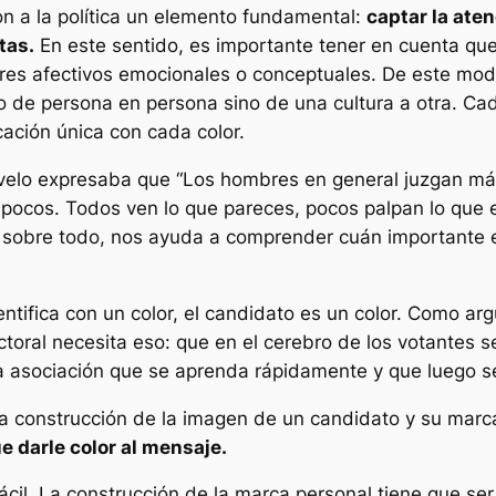
on a la política un elemento fundamental:
captar la aten
tas.
En este sentido, es importante tener en cuenta que 
es afectivos emocionales o conceptuales. De este modo,
lo de persona en persona sino de una cultura a otra. Ca
ación única con cada color.
velo expresaba que
“Los hombres en general juzgan más
a pocos. Todos ven lo que pareces, pocos palpan lo que 
o sobre todo, nos ayuda a comprender cuán importante es
ntifica con un color, el candidato es un color. Como ar
toral necesita eso: que en el cerebro de los votantes
na asociación que se aprenda rápidamente y que luego se
 construcción de la imagen de un candidato y su marca
e darle color al mensaje.
 fácil. La construcción de la marca personal tiene que s