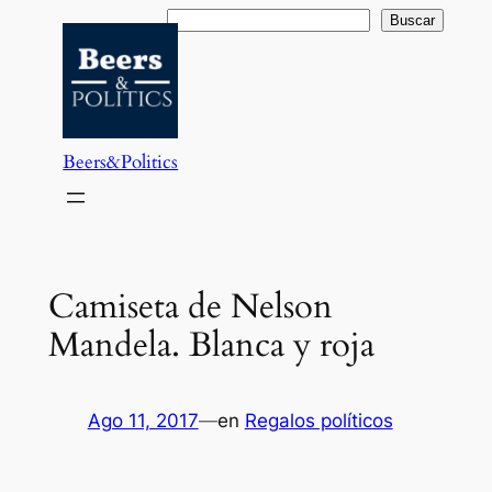
Saltar
Buscar
Buscar
al
contenido
Beers&Politics
Camiseta de Nelson
Mandela. Blanca y roja
Ago 11, 2017
—
en
Regalos políticos