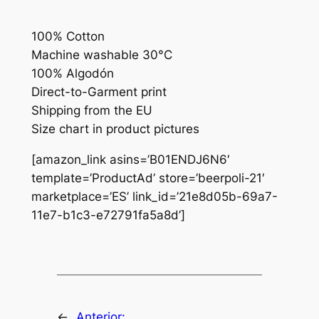
100% Cotton
Machine washable 30°C
100% Algodón
Direct-to-Garment print
Shipping from the EU
Size chart in product pictures
[amazon_link asins=’B01ENDJ6N6′
template=’ProductAd’ store=’beerpoli-21′
marketplace=’ES’ link_id=’21e8d05b-69a7-
11e7-b1c3-e72791fa5a8d’]
←
Anterior: