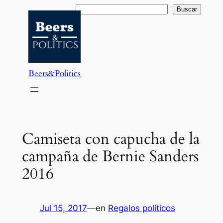
Saltar
Buscar
Buscar
al
contenido
Beers&Politics
Camiseta con capucha de la
campaña de Bernie Sanders
2016
Jul 15, 2017
—
en
Regalos políticos