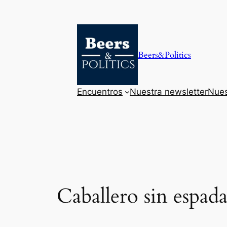
Saltar
al
contenido
Beers&Politics
Encuentros
Nuestra newsletter
Nues
Caballero sin espad