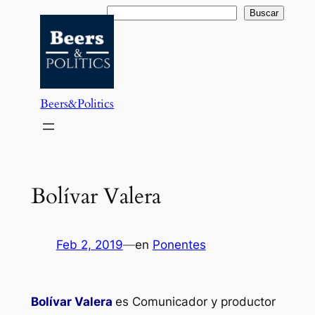
Saltar
Buscar
Buscar
al
contenido
Beers&Politics
Bolívar Valera
Feb 2, 2019
—
en
Ponentes
Bolívar Valera
es Comunicador y productor