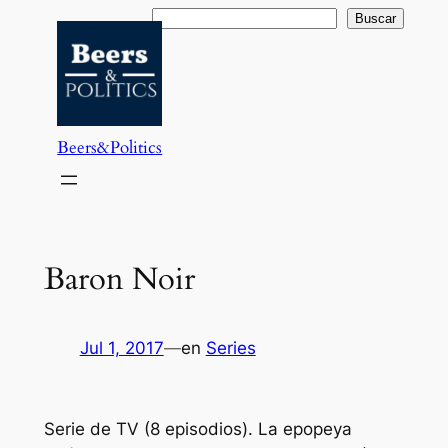
Saltar
Buscar
Buscar
al
contenido
Beers&Politics
Baron Noir
Jul 1, 2017
—
en
Series
Serie de TV (8 episodios). La epopeya