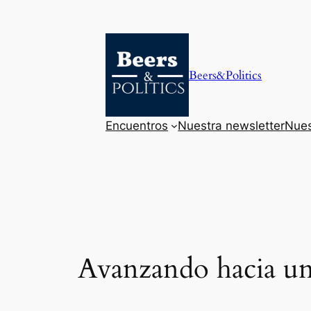
Saltar
al
contenido
Beers&Politics
Encuentros
Nuestra newsletter
Nues
Avanzando hacia un 