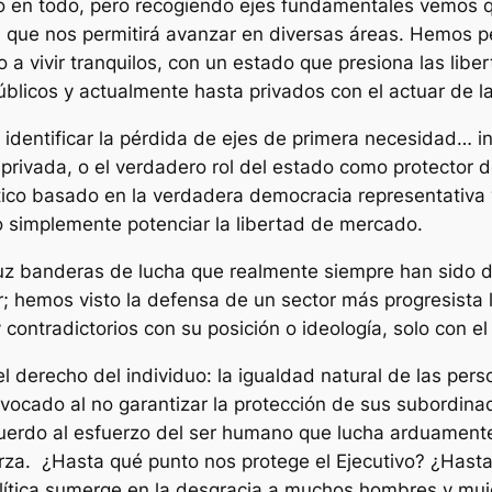
 en todo, pero recogiendo ejes fundamentales vemos q
 que nos permitirá avanzar en diversas áreas. Hemos p
 a vivir tranquilos, con un estado que presiona las lib
licos y actualmente hasta privados con el actuar de la 
identificar la pérdida de ejes de primera necesidad… i
d privada, o el verdadero rol del estado como protecto
olítico basado en la verdadera democracia representati
o simplemente potenciar la libertad de mercado.
luz banderas de lucha que realmente siempre han sido de
r; hemos visto la defensa de un sector más progresista 
ntradictorios con su posición o ideología, solo con el f
 derecho del individuo: la igualdad natural de las perso
evocado al no garantizar la protección de sus subordin
acuerdo al esfuerzo del ser humano que lucha arduament
rza. ¿Hasta qué punto nos protege el Ejecutivo? ¿Hast
ítica sumerge en la desgracia a muchos hombres y muje