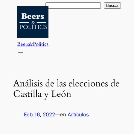
Saltar
Buscar
Buscar
al
contenido
Beers&Politics
Análisis de las elecciones de
Castilla y León
Feb 16, 2022
—
en
Artículos