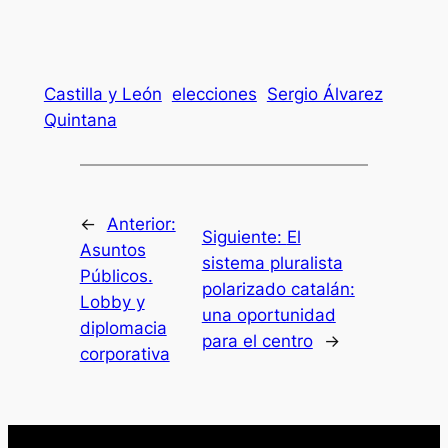
Castilla y León
elecciones
Sergio Álvarez
Quintana
←
Anterior:
Siguiente:
El
Asuntos
sistema pluralista
Públicos.
polarizado catalán:
Lobby y
una oportunidad
diplomacia
para el centro
→
corporativa