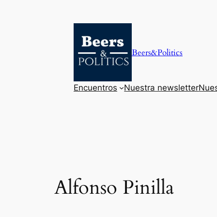
Saltar
al
contenido
Beers&Politics
Encuentros
Nuestra newsletter
Nues
Alfonso Pinilla