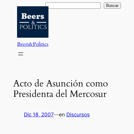
Saltar
Buscar
Buscar
al
contenido
Beers&Politics
Acto de Asunción como
Presidenta del Mercosur
Dic 18, 2007
—
en
Discursos