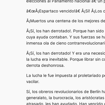
elecciones al Parlamento nacional â€“un 
â€œÂ¡Espartaco vencido!â€ Â¡Sí! Â¡Los ob
Â¡Muertos una centena de los mejores de 
Â¡Sí, los han derrotado!. Porque han sido
cuya ayuda contaban. Y sus fuerzas se han
inmensa ola de cieno contrarrevolucionar
Â¡Sí, los han derrotado! Y era una necesi
la lucha era inevitable. Porque librar sin
derrota deshonrosa.
La lucha le fue impuesta al proletariado 
vacilar.
Sí, los obreros revolucionarios de Berlí
generalato, la burocracia, los aristócrat
atrasado, les han ayudado. Han vencido