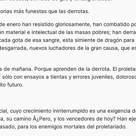
torias más funestas que las derrotas.
e enero han resistido gloriosamente, han combatido por
ión material e intelectual de las masas pobres; han der
ada gota de esa sangre, esta simiente de dragón para 
 desgarrada, nuevos luchadores de la gran causa, que e
s de mañana. Porque aprenden de la derrota. El prolet
 Y sólo con ensayos a tientas y errores juveniles, dolor
ito futuro.
cial, cuyo crecimiento ininterrumpido es una exigencia de
ota, su camino Â¿Pero, y los vencedores de hoy? Han ej
asado, para los enemigos mortales del proletariado.