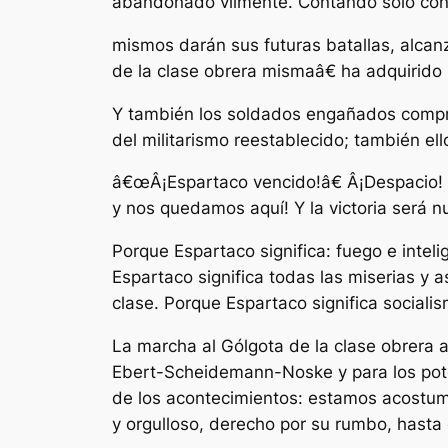
abandonado vilmente. Contando sólo con 
mismos darán sus futuras batallas, alcanz
de la clase obrera mismaâ€ ha adquirido 
Y también los soldados engañados compre
del militarismo reestablecido; también e
â€œÂ¡Espartaco vencido!â€ Â¡Despacio! 
y nos quedamos aquí! Y la victoria será n
Porque Espartaco significa: fuego e inteli
Espartaco significa todas las miserias y a
clase. Porque Espartaco significa sociali
La marcha al Gólgota de la clase obrera al
Ebert-Scheidemann-Noske y para los potent
de los acontecimientos: estamos acostum
y orgulloso, derecho por su rumbo, hasta e