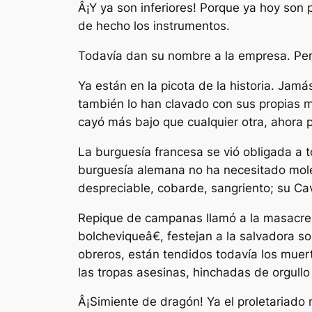
Â¡Y ya son inferiores! Porque ya hoy son 
de hecho los instrumentos.
Todavía dan su nombre a la empresa. Pero
Ya están en la picota de la historia. Ja
también lo han clavado con sus propias 
cayó más bajo que cualquier otra, ahora p
La burguesía francesa se vió obligada a t
burguesía alemana no ha necesitado moles
despreciable, cobarde, sangriento; su Cav
Repique de campanas llamó a la masacre; m
bolcheviqueâ€, festejan a la salvadora 
obreros, están tendidos todavía los muert
las tropas asesinas, hinchadas de orgullo 
Â¡Simiente de dragón! Ya el proletariado m