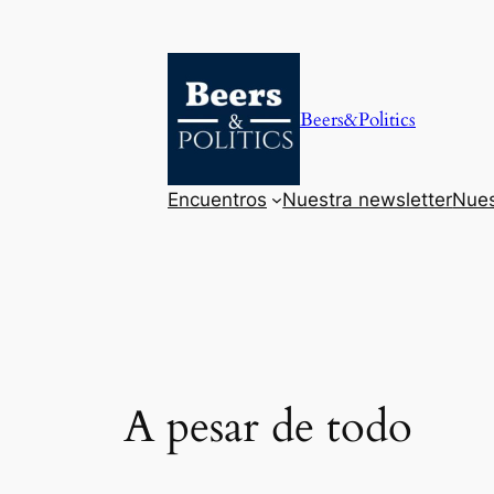
Saltar
al
contenido
Beers&Politics
Encuentros
Nuestra newsletter
Nues
A pesar de todo