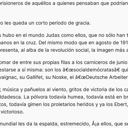
prisioneros de aquéllos a quienes pensaban que podrían
 les queda un corto período de gracia.
más hubo en el mundo Judas como ellos, que no sólo han 
manos en la cruz. Del mismo modo que en agosto de 1914
resenta, al alba de la revolución social, la imagen más
omar de entre sus propias filas a los carniceros de jun
tarse a sí misma: son los â€œsocialdemócratasâ€ quie
aignac, su Gallifet, su Noske, el â€œDeutsche Arbeiter
úsica y pañuelos al viento, gritos de victoria de los c
soldadesca. La pólvora todavía humea, todavía está en b
os, todavía gimen los proletarios heridos y ya los Ebe
victorioso.
undial les da la espalda, estremecido, Â¡a ellos, que se