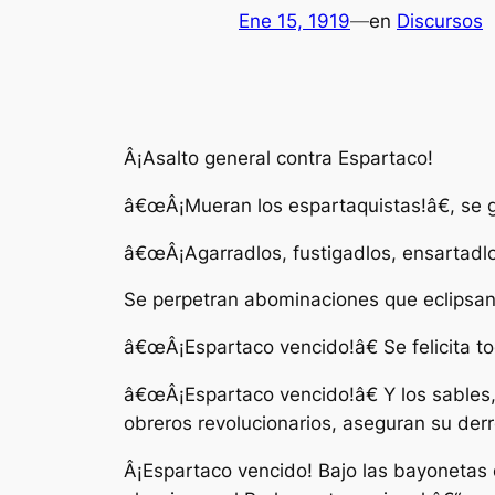
Ene 15, 1919
—
en
Discursos
Â¡Asalto general contra Espartaco!
â€œÂ¡Mueran los espartaquistas!â€, se g
â€œÂ¡Agarradlos, fustigadlos, ensartadlo
Se perpetran abominaciones que eclipsan
â€œÂ¡Espartaco vencido!â€ Se felicita t
â€œÂ¡Espartaco vencido!â€ Y los sables, 
obreros revolucionarios, aseguran su derr
Â¡Espartaco vencido! Bajo las bayonetas d