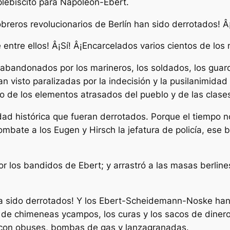
plebiscito para Napoleón-Ebert.
reros revolucionarios de Berlín han sido derrotados! Â¡
entre ellos! Â¡Sí! Â¡Encarcelados varios cientos de los
 abandonados por los marineros, los soldados, los guardi
 visto paralizadas por la indecisión y la pusilanimidad 
io de los elementos atrasados del pueblo y de las clas
dad histórica que fueran derrotados. Porque el tiempo n
 combate a los Eugen y Hirsch la jefatura de policía, ese 
por los bandidos de Ebert; y arrastró a las masas berli
n ha sido derrotados! Y los Ebert-Scheidemann-Noske ha
as de chimeneas ycampos, los curas y los sacos de diner
 con obuses, bombas de gas y lanzagranadas.