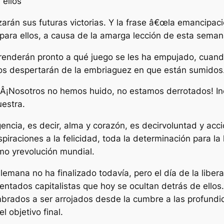
ellos
arán sus futuras victorias. Y la frase â€œla emancipaci
para ellos, a causa de la amarga lección de esta seman
nderán pronto a qué juego se les ha empujado, cuando 
llos despertarán de la embriaguez en que están sumidos
Â¡Nosotros no hemos huido, no estamos derrotados! Inc
uestra.
gencia, es decir, alma y corazón, es decirvoluntad y acci
spiraciones a la felicidad, toda la determinación para la
smo yrevolución mundial.
emana no ha finalizado todavía, pero el día de la liberac
ados capitalistas que hoy se ocultan detrás de ellos. H
brados a ser arrojados desde la cumbre a las profundi
l objetivo final.