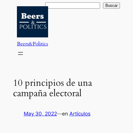
Saltar
Buscar
Buscar
al
contenido
Beers&Politics
10 principios de una
campaña electoral
May 30, 2022
—
en
Artículos