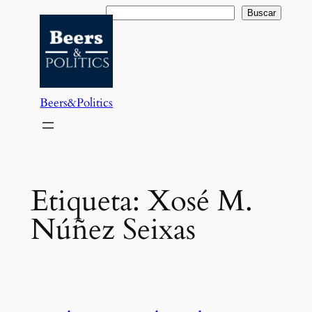
Saltar
Buscar
Buscar
al
contenido
Beers&Politics
Etiqueta:
Xosé M.
Núñez Seixas