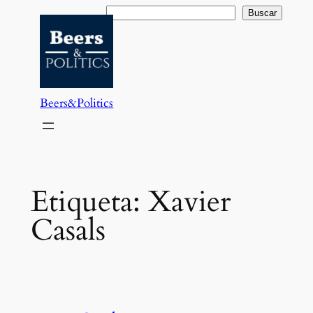
Saltar
Buscar
Buscar
al
contenido
Beers&Politics
Etiqueta:
Xavier
Casals