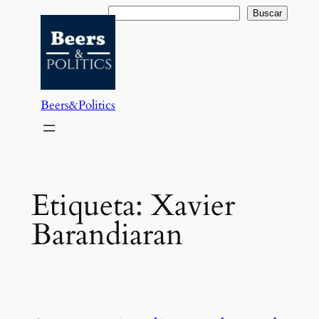
Saltar
Buscar
Buscar
al
contenido
Beers&Politics
Etiqueta:
Xavier
Barandiaran