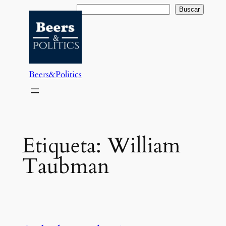
Saltar
Buscar
Buscar
al
contenido
Beers&Politics
Etiqueta:
William
Taubman