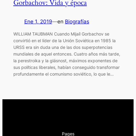
Gorbachov: Vida y época
Ene 1, 2019
—
en
Biografías
WILLIAM TAUBMAN Cuando Mijaíl Gorbachov se
convirtió en el líder de la Unión Soviética en 1985 la
URSS era sin duda una de las dos superpotencias
mundiales de aquel entonces. Cuatro años más tarde,
la perestroika y la glásnost, máximos exponentes de
sus políticas liberales, habían conseguido transformar
profundamente el comunismo soviético, lo que le…
Pages