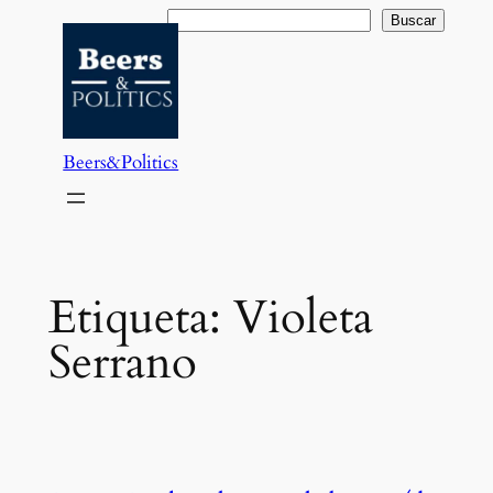
Saltar
Buscar
Buscar
al
contenido
Beers&Politics
Etiqueta:
Violeta
Serrano